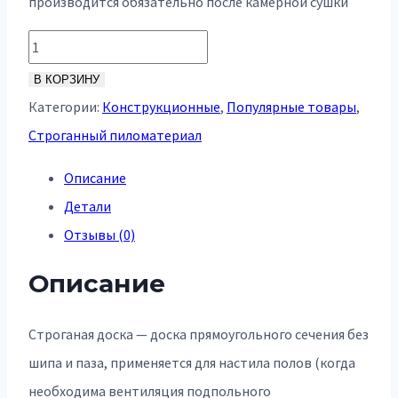
производится обязательно после камерной сушки
Количество
товара
В КОРЗИНУ
Сухой
Категории:
Конструкционные
,
Популярные товары
,
строганый
Строганный пиломатериал
брусок
Описание
45х45х6000
Детали
Отзывы (0)
Описание
Строганая доска — доска прямоугольного сечения без
шипа и паза, применяется для настила полов (когда
необходима вентиляция подпольного